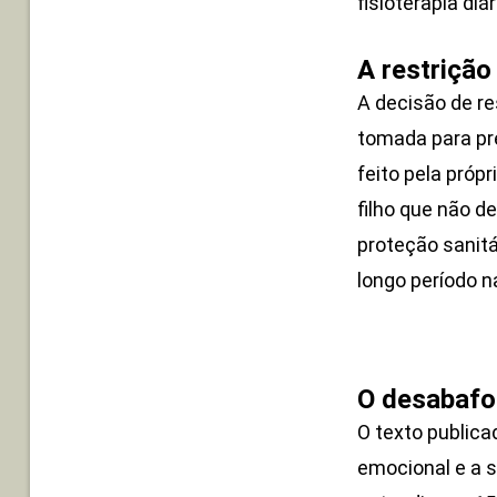
fisioterapia diá
A restrição
A decisão de res
tomada para pr
feito pela próp
filho que não d
proteção sanitá
longo período n
O desabafo
O texto public
emocional e a s