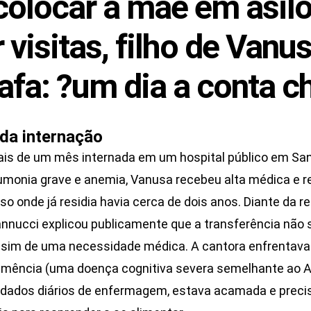
colocar a mãe em asilo
r visitas, filho de Vanu
afa: ?um dia a conta c
da internação
is de um mês internada em um hospital público em San
umonia grave e anemia, Vanusa recebeu alta médica e r
uso onde já residia havia cerca de dois anos. Diante da 
annucci explicou publicamente que a transferência não 
sim de uma necessidade médica. A cantora enfrentava
mência (uma doença cognitiva severa semelhante ao A
idados diários de enfermagem, estava acamada e preci