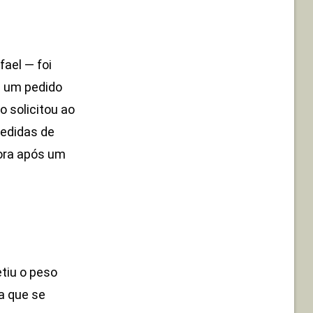
fael — foi
a um pedido
o solicitou ao
medidas de
tora após um
tiu o peso
a que se