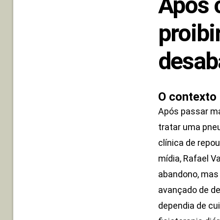
Após 
proibi
desab
O contexto 
Após passar ma
tratar uma pne
clínica de repo
mídia, Rafael V
abandono, mas 
avançado de de
dependia de cu