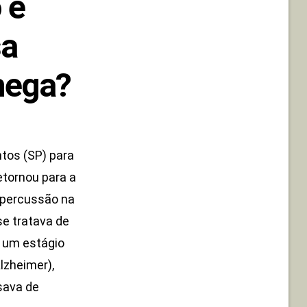
 e
sa
hega?
tos (SP) para
etornou para a
repercussão na
se tratava de
 um estágio
lzheimer),
sava de