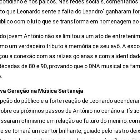
 cotidiano e nos palcos. Nas redes sociais, comentários
to que Leonardo sente a falta do Leandro" ganharam fo
úblico com o luto que se transforma em homenagem ao 
do jovem Antônio não se limitou a um ato de entretenim
mo um verdadeiro tributo à memória de seu avô. A esco
rçou a conexão com as raízes goianas e com a identidad
 décadas de 80 e 90, provando que o DNA musical da fa
.
va Geração na Música Sertaneja
epção do público e a forte reação de Leonardo acender
obre os próximos passos de Antônio no cenário artísti
ressaram otimismo em relação ao futuro do menino, c
e se tornará um cantor brilhante, guiado pelo rastro dei