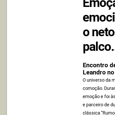
Emoçã
emoci
o net
palco.
Encontro d
Leandro no
O universo da m
comoção. Duran
emoção e foi às
e parceiro de du
clássica "Rumo 