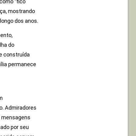
 como "fico
rça, mostrando
longo dos anos.
ento,
lha do
e construída
mília permanece
am
co. Admiradores
om mensagens
xado por seu