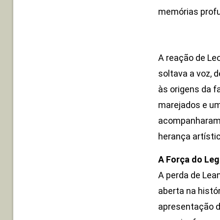
memórias profun
A reação de Leo
soltava a voz,
às origens da f
marejados e um 
acompanharam o
herança artísti
A Força do Leg
A perda de Lean
aberta na histó
apresentação de