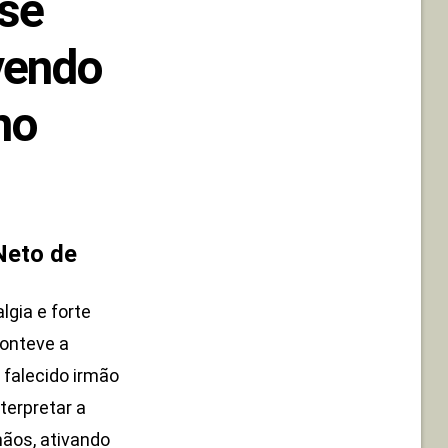
se
vendo
no
Neto de
gia e forte
onteve a
 falecido irmão
terpretar a
mãos, ativando