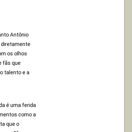
anto Antônio
 diretamente
com os olhos
e fãs que
 talento e a
da é uma ferida
Momentos como a
lta que o